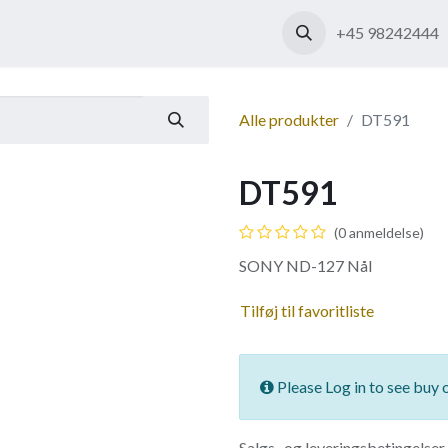
Shop
Kontakt os
+45 98242444
Alle produkter
DT591
DT591
(0 anmeldelse)
SONY ND-127 Nål
Tilføj til favoritliste
Please Log in to see buy 
Salgs- og leveringsbetingelser