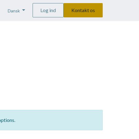
Log ind
Kontakt os
Dansk
options.