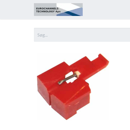
Startside
Om os