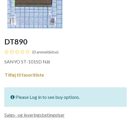
DT890
(0 anmeldelse)
SANYO ST-101SD Nål
Tilføj til favoritliste
Please Log in to see buy options.
Salgs- og leveringsbetingelser