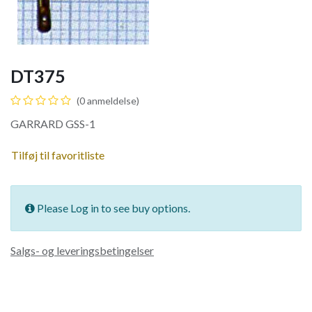
DT375
(0 anmeldelse)
GARRARD GSS-1
Tilføj til favoritliste
Please Log in to see buy options.
Salgs- og leveringsbetingelser